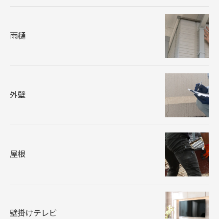
雨樋
外壁
屋根
壁掛けテレビ